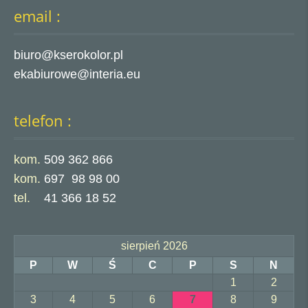
email :
biuro@kserokolor.pl
ekabiurowe@interia.eu
telefon :
kom.
509 362 866
kom.
697 98 98 00
tel.
41 366 18 52
sierpień 2026
P
W
Ś
C
P
S
N
1
2
3
4
5
6
7
8
9