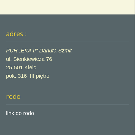
adres :
PUH „EKA II” Danuta Szmit
ul. Sienkiewicza 76
25-501 Kielc
pok. 316 III piętro
rodo
link do rodo